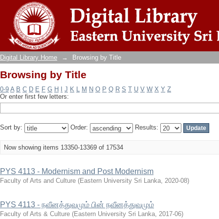
Browsing by Title
Digital Library Home
→
Browsing by Title
Browsing by Title
0-9
A
B
C
D
E
F
G
H
I
J
K
L
M
N
O
P
Q
R
S
T
U
V
W
X
Y
Z
Or enter first few letters:
Sort by:
Order:
Results:
Now showing items 13350-13369 of 17534
PYS 4113 - Modernism and Post Modernism
Faculty of Arts and Culture
(
Eastern University Sri Lanka
,
2020-08
)
PYS 4113 - நவீனத்துவமும் பின் நவீனத்துவமும்
Faculty of Arts & Culture
(
Eastern University Sri Lanka
,
2017-06
)