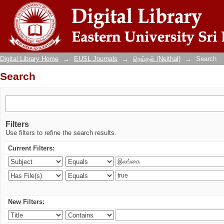
Search
Digital Library Home
→
EUSL Journals
→
நெய்தல் (Neithal)
→
Search
Search
Filters
Use filters to refine the search results.
Current Filters:
New Filters: