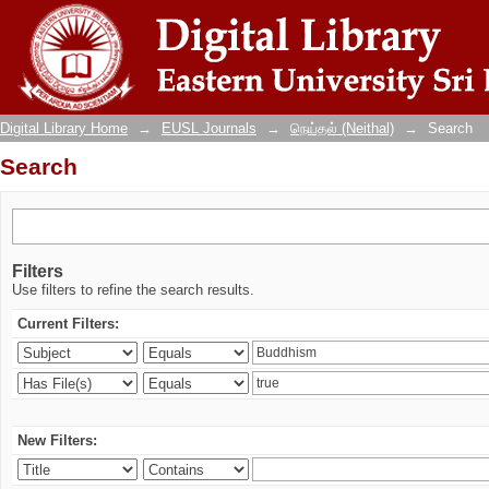
Search
Digital Library Home
→
EUSL Journals
→
நெய்தல் (Neithal)
→
Search
Search
Filters
Use filters to refine the search results.
Current Filters:
New Filters: