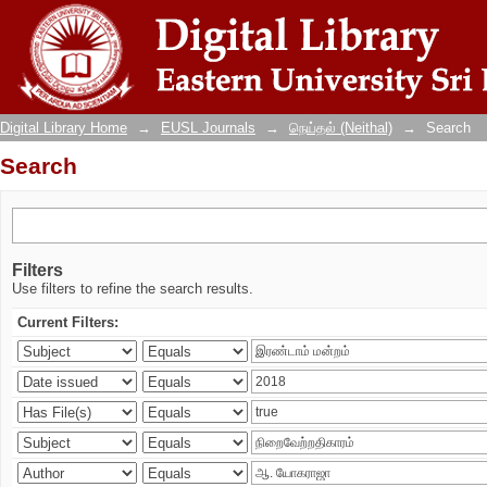
Search
Digital Library Home
→
EUSL Journals
→
நெய்தல் (Neithal)
→
Search
Search
Filters
Use filters to refine the search results.
Current Filters: