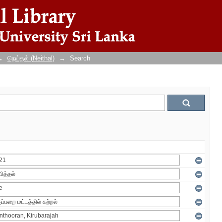
→
நெய்தல் (Neithal)
→
Search