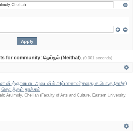
lts for community: நெய்தல் (Neithal).
(0.001 seconds)
கான விஞ்ஞானபாட அடைவில் அம்மாணவர்களது க.பொ.த (சா/த)
ெலுத்தும் தாக்கம்
jah
;
Arulmoly, Chelliah
(
Faculty of Arts and Culture, Eastern University,