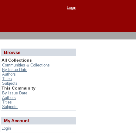
Login
Browse
All Collections
Communities & Collections
By Issue Date
Authors
Titles
Subjects
This Community
By Issue Date
Authors
Titles
Subjects
My Account
Login