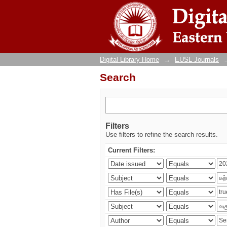
Search
Digital Library Home
→
EUSL Journals
Search
Filters
Use filters to refine the search results.
Current Filters: