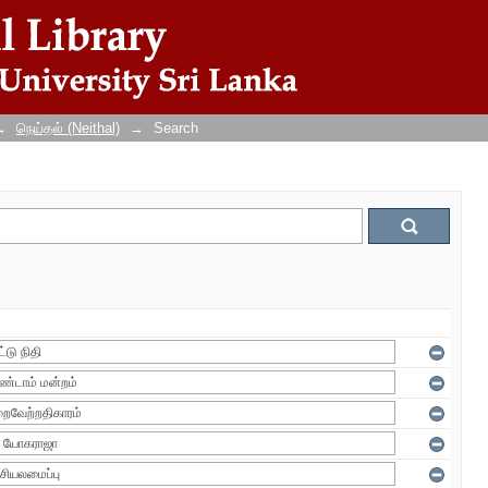
→
நெய்தல் (Neithal)
→
Search