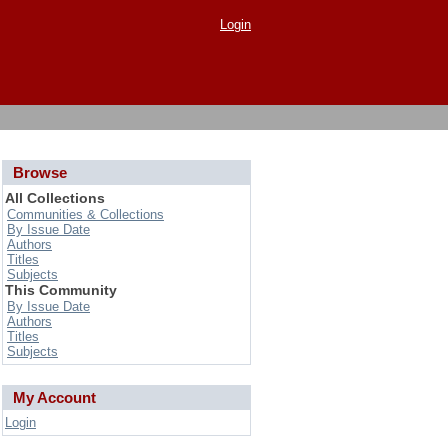
Login
Browse
All Collections
Communities & Collections
By Issue Date
Authors
Titles
Subjects
This Community
By Issue Date
Authors
Titles
Subjects
My Account
Login