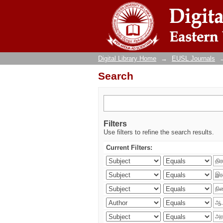
Search
Digital Library Home
→
EUSL Journals
Search
Filters
Use filters to refine the search results.
Current Filters: