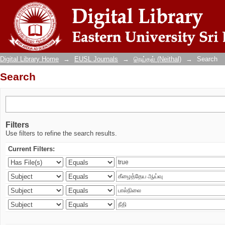
Search
Digital Library Home
→
EUSL Journals
→
நெய்தல் (Neithal)
→
Search
Search
Filters
Use filters to refine the search results.
Current Filters: