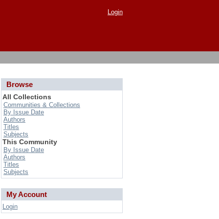
Login
Browse
All Collections
Communities & Collections
By Issue Date
Authors
Titles
Subjects
This Community
By Issue Date
Authors
Titles
Subjects
My Account
Login