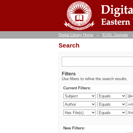
Search
Digital Library Home
→
EUSL Journals
Search
Filters
Use filters to refine the search results.
Current Filters:
New Filters: