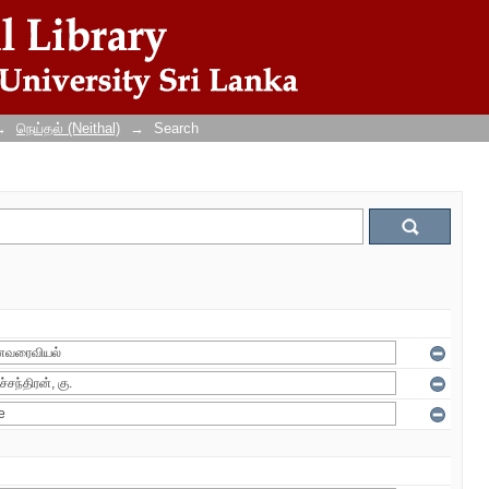
→
நெய்தல் (Neithal)
→
Search