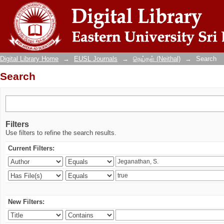
Search
Digital Library Home
→
EUSL Journals
→
நெய்தல் (Neithal)
→
Search
Search
Filters
Use filters to refine the search results.
Current Filters:
New Filters: