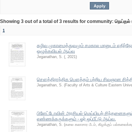
Showing 3 out of a total of 3 results for community: நெய்தல் 
1
கழிவு முகாமைத்துவமும் சமகால மானுடம் எதிர்நோ
ஒழுக்கவியல் ஆய்வு
Jeganathan, S.
(
,
2021
)
சௌத்திராந்திக பௌத்தம் பற்றிய சிவஞான சித்தி
Jeganathan, S.
(
Faculty of Arts & Culture Eastern Unive
பிளேட்டோவின் அரசியல் மெய்யியற் சிந்தனைகளு
எண்ணக்கருக்களும் - ஓர் ஒப்பீட்டு ஆய்வு.
Jeganathan, S.
(
கலை கலாசார பீடம், கிழக்குப் பல்கலைக