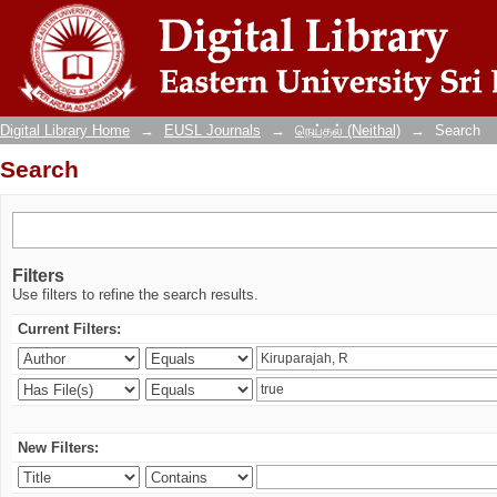
Search
Digital Library Home
→
EUSL Journals
→
நெய்தல் (Neithal)
→
Search
Search
Filters
Use filters to refine the search results.
Current Filters:
New Filters: