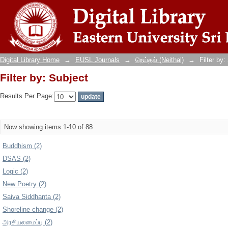
Filter by: Subject
Digital Library Home
→
EUSL Journals
→
நெய்தல் (Neithal)
→
Filter by:
Filter by: Subject
Results Per Page:
Now showing items 1-10 of 88
Buddhism (2)
DSAS (2)
Logic (2)
New Poetry (2)
Saiva Siddhanta (2)
Shoreline change (2)
அரசியலமைப்பு (2)