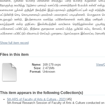
வேங்கை, மூங்கில் போன்ற மரங்களை வைத்துப் பறை போன்ற கருவிகள் செய்தன
தோளுக்கு உவமித்து 'ஆடுமை புரையும் வனப்பிற் பணைத்தோள் பேரமர்க் கள்வி' என்ற
வகையான பூக்கள் குறிஞ்சி நிலத்தில் இருப்பதாகவும் குறிஞ்சிப்பாட்டின் வழி எடுத்தி
மட்டுமின்றி செடி கொடிகளையும் புலவர்கள் பலவாறாகப் பாடியுள்ளனர். பொதுவாக
கூறுவதும் உண்டு, இயற்கையாக வளர்ந்த பயிரினங்களைக் கண்டறிந்த மனிதன் நி
வாழ்த்தணி என்ற குறிப்பை இலக்கியத்தின் வாயிலாக தெரிந்துகொள்ள முடிகிறது
பயிர்களைப் பயிரிட்டும், நீர்நிலை குறைவான வானம் பர்த்த பூமியில் கம்பு, சோளம
பயிர்களை பயிரிட்டும் விவசாயம் செய்யும் முறையை ஆராய்வதாக இவ்வாய்வு அமைகி
Show full item record
Files in this item
Name:
168-179.oxps
View/
Size:
2.471Mb
Format:
Unknown
This item appears in the following Collection(s)
5th ARS of Faculty of Arts & Culture - 2023
[45]
5th Annual Research Session of Faculty of Arts & Culture conducted on 