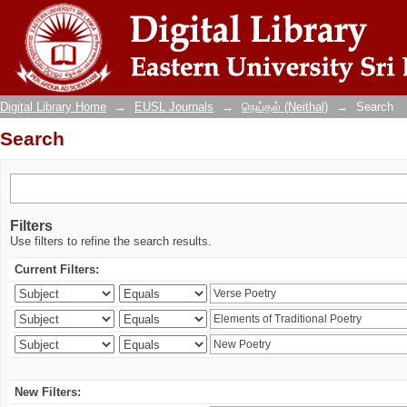
Search
Digital Library Home
→
EUSL Journals
→
நெய்தல் (Neithal)
→
Search
Search
Filters
Use filters to refine the search results.
Current Filters:
New Filters: