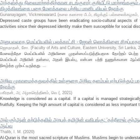
அந்தஸ்த்து நிலைமாற்றத்திற்கான சடங்குசார் குறியீட்டு மாற்றங்களும்
கிழக்கிலங்கை பறை மேளக்கலை பற்றிய மானிடவியல் நோக்கு
Gunanayagam, Vickneswaran1
(
கலை கலாசார பீடம், கிழக்குப் பல்கலைக்கழகம்
Depressed caste groups have been eradicating socio-cultural aspects of th
activities since their depressed identity make them susceptible for social disc
அனுபவவாத மெய்யியலில் புலக்காட்சி - ஜோன் லொக்கினை சிறப்பா
ஜெகநாதன், சோ.
(
Faculty of Arts and Culture, Eastern University, Sri Lanka
,
மேலைத்தேச மெய்யியலில் அறிவினை முதன்மைப்படுத்தியதாக தோற்றம் பெற்
மெய்யியல் அறிவின் தன்மை, அதன் இயல்பு, என்பன பற்றி நுணுக்கமான ஆய்
நிகழ்த்த முற்பட்டிருந்தது. ...
அறிவு முகாமைத்ததுவத்தில் உள்ளுறை அறிவு தளம்பல் ஏற்படுத்தும் ப
நோக்கு
பகீரதன், அ
;
அழகரெத்தினம், வெ
(
,
2021
)
Knowledge is considered as a capital. If a capital is managed strategicall
fruitfully. Keeping the high amount of capital is considered as less important 
அல்-குர்ஆன் கற்பித்தலில் அறபுத் தமிழின் வகிபங்கு: 'தத்ரீஸுல்
ஆய்வு
Thalib, I. M.
(
2020
)
Al-Quran is the most sacred scripture of Muslims. Muslims begin to understan