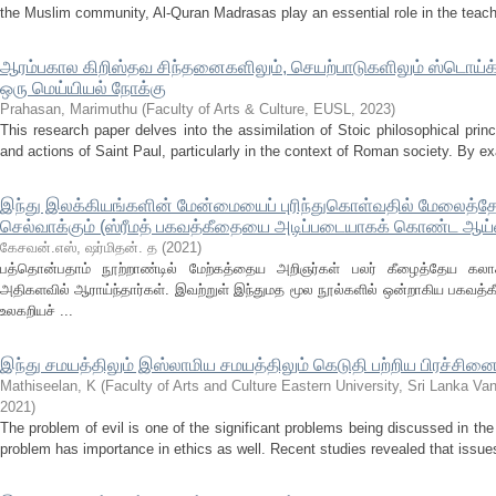
the Muslim community, Al-Quran Madrasas play an essential role in the teaching
ஆரம்பகால கிறிஸ்தவ சிந்தனைகளிலும், செயற்பாடுகளிலும் ஸ்டொய்க்
ஒரு மெய்யியல் நோக்கு
Prahasan, Marimuthu
(
Faculty of Arts & Culture, EUSL
,
2023
)
This research paper delves into the assimilation of Stoic philosophical princ
and actions of Saint Paul, particularly in the context of Roman society. By ex
இந்து இலக்கியங்களின் மேன்மையைப் புரிந்துகொள்வதில் மேலைத்தே
செல்வாக்கும் (ஸ்ரீமத் பகவத்கீதையை அடிப்படையாகக் கொண்ட ஆய்வ
கேசவன்.எஸ், ஷர்மிதன். த
(
2021
)
பத்தொன்பதாம் நூற்றாண்டில் மேற்கத்தைய அறிஞர்கள் பலர் கீழைத்தேய கலா
அதிகளவில் ஆராய்ந்தார்கள். இவற்றுள் இந்துமத மூல நூல்களில் ஒன்றாகிய பகவத்
உலகறியச் ...
இந்து சமயத்திலும் இஸ்லாமிய சமயத்திலும் கெடுதி பற்றிய பிரச்சினை –
Mathiseelan, K
(
Faculty of Arts and Culture Eastern University, Sri Lanka V
2021
)
The problem of evil is one of the significant problems being discussed in the 
problem has importance in ethics as well. Recent studies revealed that issues r