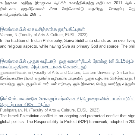
கடந்தகால மஹிந்த இராஜபக்ஷ ஆட்சிக் காலத்திலிருந்து குறிப்பாக 2011 ஆம் ஆ
நீண்டகால முதலீடுகளைச் சீனா மேற்கொண்டு வருகிறது. கொழும்பு தெற்க
காலிமுகத்திடலில் 269 ...
இலங்கையில் சைவசித்தாந்த நூற்பதிப்புகள்
Vaman, N
(
Faculty of Arts & Culture, EUSL
,
2023
)
In the tradition of Indian Philosophy, Saiva Siddhanta stands as an ever-living 
and religious aspects, while having Siva as primary God and source. The phi
இலங்கையில் முருக வழிபாடு: ஒரு வரலாற்றியல் நோக்கு (கி.பி.15ஆ
காலப்பகுதியை அடிப்படையாகக் கொண்டது)
குணபாலசிங்கம், வ
(
Faculty of Arts and Culture, Eastern University, Sri Lanka
இலங்கையிலே நிலவி வருகின்ற வழிபாட்டு மரபுகளில் முருக வழிபாடு பிரசித்தானது. 
வரலாற்றுடனும், சூழலியல் சார் பண்பாடுகளுடனும் இணைவு பெற்று வளர்ந்து வந்துள
இஸ்ரேல்-பாலஸ்தீன மோதலும் சர்வதேச விதிமுறைகளின் பயன்பாடும்: ப
தொடர்பான விசேட ஆய்வு
Pushparajah, N.
(
Faculty of Arts & Cultrure, EUSL
,
2023
)
The Israeli-Palestinian conflict is an ongoing and protracted conflict that si
global politics. The Responsibility to Protect (R2P) framework, adopted in 200