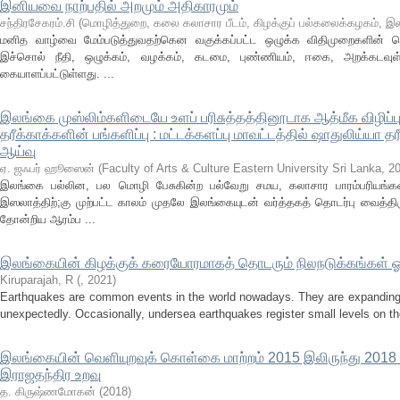
இனியவை நாற்பதில் அறமும் அதிகாரமும்
சந்திரசேகரம்.சி
(
மொழித்துறை, கலை கலாசார பீடம், கிழக்குப் பல்கலைக்கழகம், 
மனித வாழ்வை மேம்படுத்துவதற்கென வகுக்கப்பட்ட ஒழுக்க விதிமுறைகளின்
இச்சொல் நீதி, ஒழுக்கம், வழக்கம், கடமை, புண்ணியம், ஈகை, அறக்கடவுள
கையாளப்பட்டுள்ளது. ...
இலங்கை முஸ்லிம்களிடையே உளப் பரிசுத்தத்தினூடாக ஆத்மீக விழிப்ப
தரீக்காக்களின் பங்களிப்பு : மட்டக்களப்பு மாவட்டத்தில் ஷாதுலிய்யா த
ஆய்வு
ஏ. ஜஃபர் ஹூஸைன்
(
Faculty of Arts & Culture Eastern University Sri Lanka
,
2
இலங்கை பல்லின, பல மொழி பேசுகின்ற பல்வேறு சமய, கலாசார பாரம்பரியங்க
இஸலாத்திற்;கு முற்பட்ட காலம் முதலே இலங்கையுடன் வர்த்தகத் தொடர்பு வைத்த
தோன்றிய ஆரம்ப ...
இலங்கையின் கிழக்குக் கரையோரமாகத் தொடரும் நிலநடுக்கங்கள் ஓர்
Kiruparajah, R
(
,
2021
)
Earthquakes are common events in the world nowadays. They are expanding 
unexpectedly. Occasionally, undersea earthquakes register small levels on the
இலங்கையின் வெளியுறவுக் கொள்கை மாற்றம் 2015 இலிருந்து 201
இராஜதந்திர உறவு
த. கிருஷ்ணமோகன்
(
2018
)