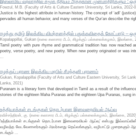
இஸ்லாமிய வரலாற்றில் சமூக நீதியும் அதற்கான முன்மாதிரிகளும் : ஒரு 
Fowzul, M.B.
(
Faculty of Arts & Culture Eastern University, Sri Lanka
,
2022-0
Justice is the highest attribute in human history. The concept of ‘adl’ (justice
pervades all human behavior, and many verses of the Qur’an describe the right
ஈழத்து தமிழ் இலக்கிய விமர்சனத்தில் புதுக்கவிதைக் கோட்பாடு – ஒ
Kopalappillai, Gukan
(
கலை கலாசார பீடம், கிழக்குப் பல்கலைக்கழகம், இலங்கை
,
Tamil poetry with pure rhyme and grammatical tradition has now reached 
poetry, verse poetry, and new poetry. When new poetry originated or was in
...
ஈழத்துப் புராண இலக்கிய மரபில் சீமந்தனி புராணம்
Gukan, Kopalappillai
(
Faculty of Arts and Culture Eastern University, Sri La
Lanka
,
2021
)
Puranam is a literary form that developed in Tamil as a result of the influenc
stories of the eighteen Maha Puranas and the eighteen Upa Puranas, sung in 
உத்தியாக்கள் சடங்குகள் தொடர்பான இனவரைவியல் ஆய்வு
ரவிச்சந்திரன், கு.
(
கலை கலாசார பீடம், கிழக்குப் பல்கலைக்கழகம், இலங்கை
,
2020
'உத்தியாக்கள் சடங்குகள் தொடர்பான இனவரைவியல் ஆய்வு' என்பது இவ்வாய்வின்
வழிவந்த வேடவேளாளர்களும் அவர்களது தெய்வங்களும், வழிபாட்டு முறைகளும் ஆராய
சடங்கும் ...