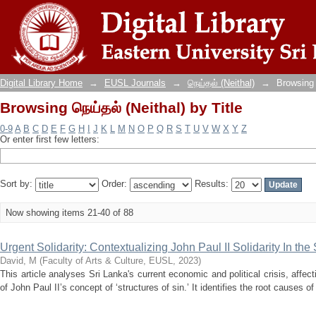
Browsing நெய்தல் (Neithal) by Title
Digital Library Home
→
EUSL Journals
→
நெய்தல் (Neithal)
→
Browsing 
Browsing நெய்தல் (Neithal) by Title
0-9
A
B
C
D
E
F
G
H
I
J
K
L
M
N
O
P
Q
R
S
T
U
V
W
X
Y
Z
Or enter first few letters:
Sort by:
Order:
Results:
Now showing items 21-40 of 88
Urgent Solidarity: Contextualizing John Paul II Solidarity In th
David, M
(
Faculty of Arts & Culture, EUSL
,
2023
)
This article analyses Sri Lanka's current economic and political crisis, affect
of John Paul II’s concept of ‘structures of sin.’ It identifies the root causes 