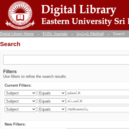
Search
Digital Library Home
→
EUSL Journals
→
நெய்தல் (Neithal)
→
Search
Search
Filters
Use filters to refine the search results.
Current Filters:
New Filters: